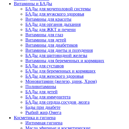
Витамины и БАДы
БАДы для мочеполовой системы
БАДы для мужского здоровья
Витамины для красоты
БАДы для органов дыхания
БАДы для ЖКТ и печени
Витамины для глаз
Витамины для детей
Витамины для диабетиков
Витамины для диеты и похудения
БАДы для щитовидной железы
Витамины для беременных и кормящих
БАДы для суставов
БАДы для беременных и кормящих
БАДы для женского здоровья
Моновитамин (железо, цинк, Хром)
Поливитамины
БАДы для детей
БАДы для иммунитета
БАДы для сердца,сосудов ,мозга
Бады при диабете
Рыбий жир,Омега
Косметика и гигиена
Интимная гигиена
Масла эфирные и косметические