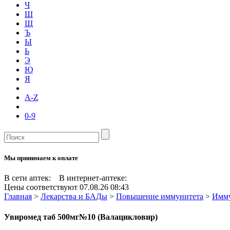
Ч
Ш
Щ
Ъ
Ы
Ь
Э
Ю
Я
A-Z
0-9
Мы принимаем к оплате
В сети аптек:
В интернет-аптеке:
Цены соответствуют 07.08.26 08:43
Главная
>
Лекарства и БАДы
>
Повышение иммунитета
>
Имму
Увиромед таб 500мг№10 (Валацикловир)