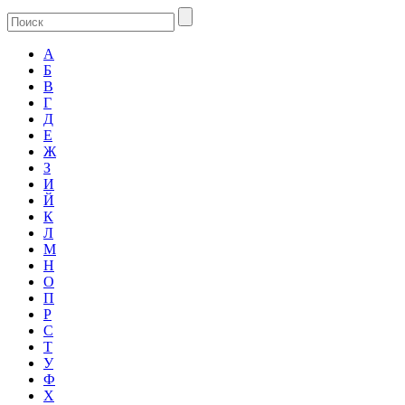
А
Б
В
Г
Д
Е
Ж
З
И
Й
К
Л
М
Н
О
П
Р
С
Т
У
Ф
Х