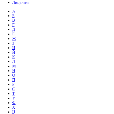
Лицензия
А
Б
В
Г
Д
Е
Ж
З
И
Й
К
Л
М
Н
О
П
Р
С
Т
У
Ф
Х
Ц