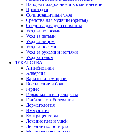
Наборы подарочные и косметические
Прокладки
Солнцезащитный уход
Средства для мужчин (бритья)
Средства для душа и ванны
Уход за волосами
Уход за детьми
Уход за лицом
Уход за ногами
Уход за руками и ногтями
Уход за телом
ЛЕКАРСТВА
Антибиотики
Аллергия
Варикоз и геморрой
Воспаление и боль
Герпес
Гормональные препараты
Грибковые заболевания
Дерматология
Иммунитет
Контрацептивы
Лечение глаз и ушей
Лечение полости рта
Мочеполовая система