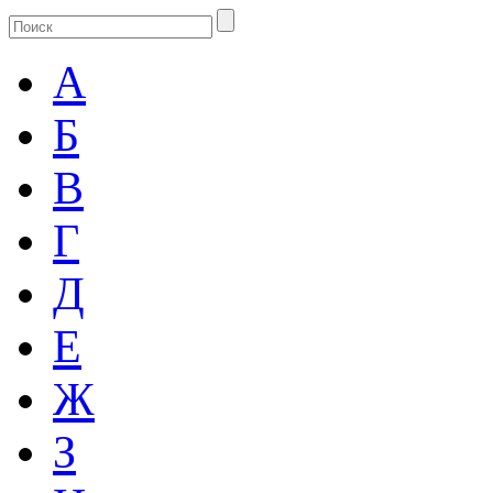
А
Б
В
Г
Д
Е
Ж
З