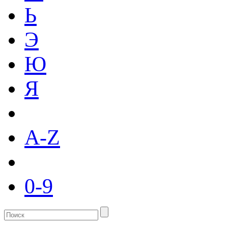
Ь
Э
Ю
Я
A-Z
0-9