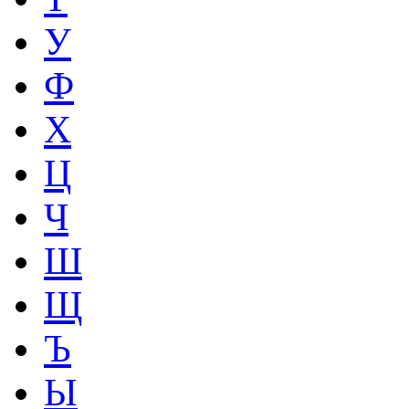
У
Ф
Х
Ц
Ч
Ш
Щ
Ъ
Ы