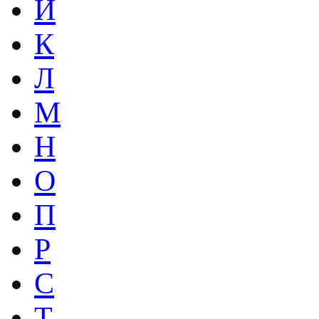
Й
К
Л
М
Н
О
П
Р
С
Т