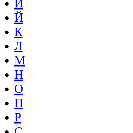
И
Й
К
Л
М
Н
О
П
Р
С