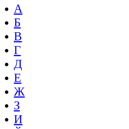
А
Б
В
Г
Д
Е
Ж
З
И