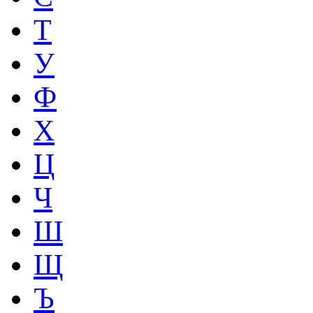
Т
У
Ф
Х
Ц
Ч
Ш
Щ
Ъ