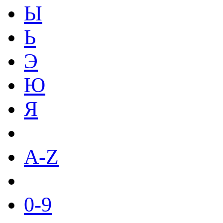
Ы
Ь
Э
Ю
Я
A-Z
0-9