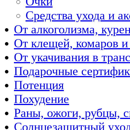
Очки
Средства ухода и а
От алкоголизма, куре
От клещей, комаров и
От укачивания в тран
Подарочные сертифик
Потенция
Похудение
Раны, ожоги, рубцы, 
Солнцезащитный ухо