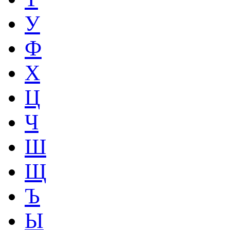
У
Ф
Х
Ц
Ч
Ш
Щ
Ъ
Ы