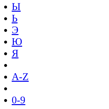
Ы
Ь
Э
Ю
Я
A-Z
0-9