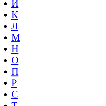
Й
К
Л
М
Н
О
П
Р
С
Т