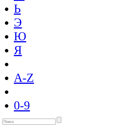
Ь
Э
Ю
Я
A-Z
0-9