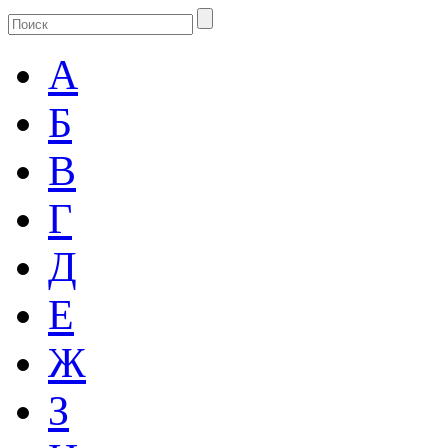
А
Б
В
Г
Д
Е
Ж
З