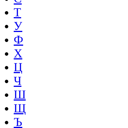
Т
У
Ф
Х
Ц
Ч
Ш
Щ
Ъ