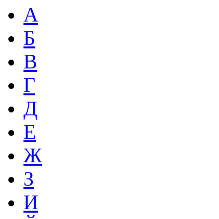
А
Б
В
Г
Д
Е
Ж
З
И