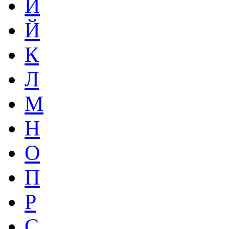
И
Й
К
Л
М
Н
О
П
Р
С