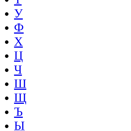
У
Ф
Х
Ц
Ч
Ш
Щ
Ъ
Ы