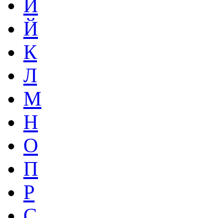
И
Й
К
Л
М
Н
О
П
Р
С