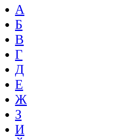
А
Б
В
Г
Д
Е
Ж
З
И