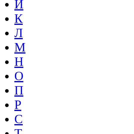
Й
К
Л
М
Н
О
П
Р
С
Т