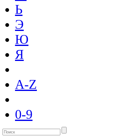
Ь
Э
Ю
Я
A-Z
0-9