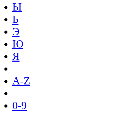
Ы
Ь
Э
Ю
Я
A-Z
0-9