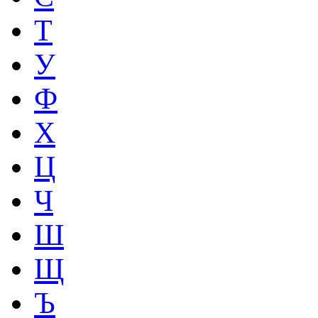
Т
У
Ф
Х
Ц
Ч
Ш
Щ
Ъ