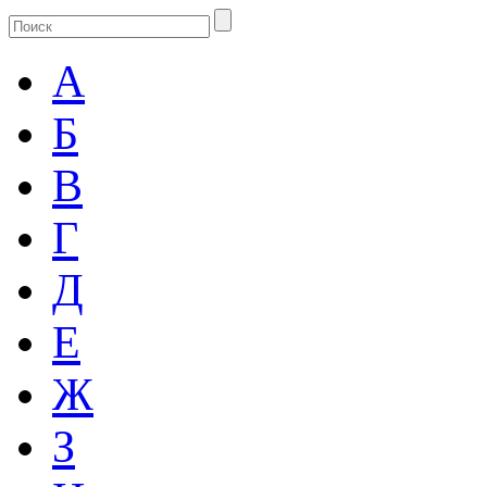
А
Б
В
Г
Д
Е
Ж
З