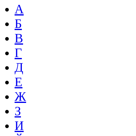
А
Б
В
Г
Д
Е
Ж
З
И