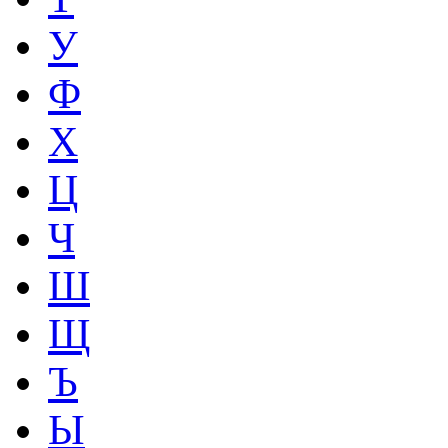
У
Ф
Х
Ц
Ч
Ш
Щ
Ъ
Ы