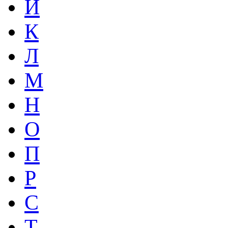
Й
К
Л
М
Н
О
П
Р
С
Т