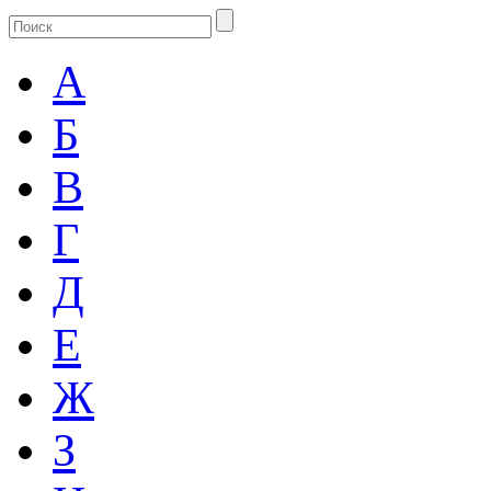
А
Б
В
Г
Д
Е
Ж
З