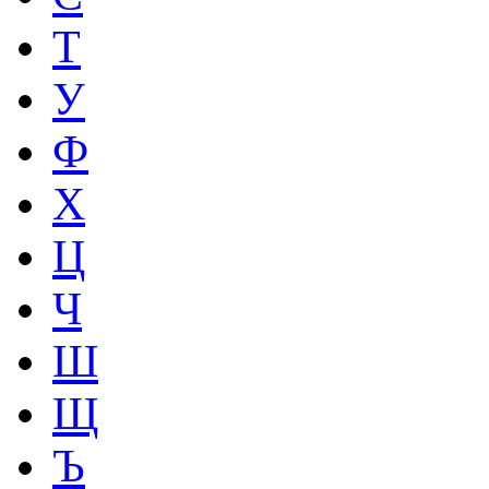
Т
У
Ф
Х
Ц
Ч
Ш
Щ
Ъ