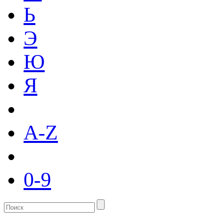
Ь
Э
Ю
Я
A-Z
0-9