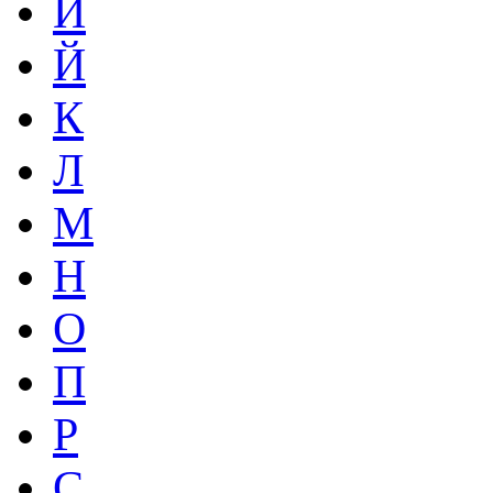
И
Й
К
Л
М
Н
О
П
Р
С