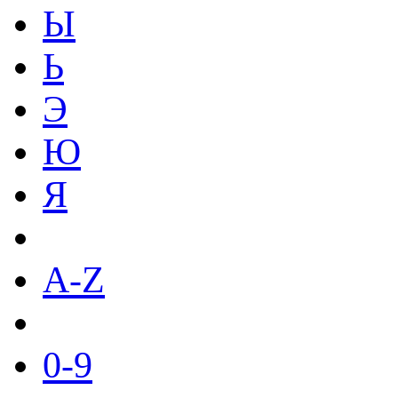
Ы
Ь
Э
Ю
Я
A-Z
0-9