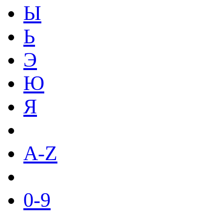
Ы
Ь
Э
Ю
Я
A-Z
0-9