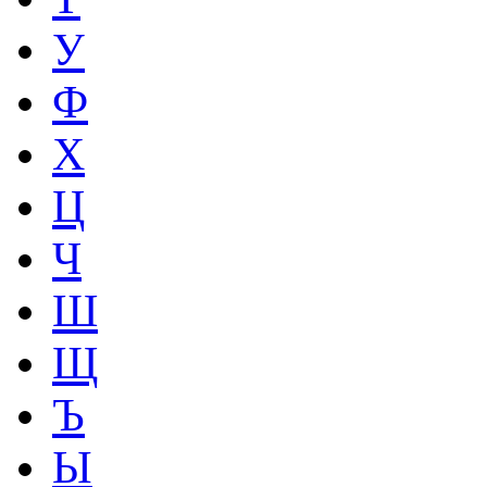
У
Ф
Х
Ц
Ч
Ш
Щ
Ъ
Ы