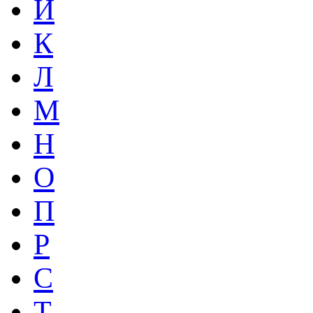
Й
К
Л
М
Н
О
П
Р
С
Т