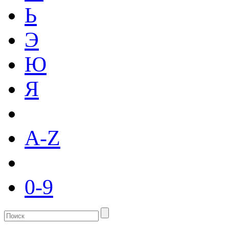
Ь
Э
Ю
Я
A-Z
0-9