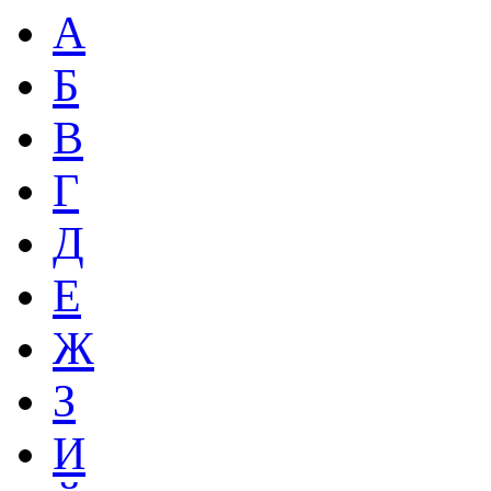
А
Б
В
Г
Д
Е
Ж
З
И