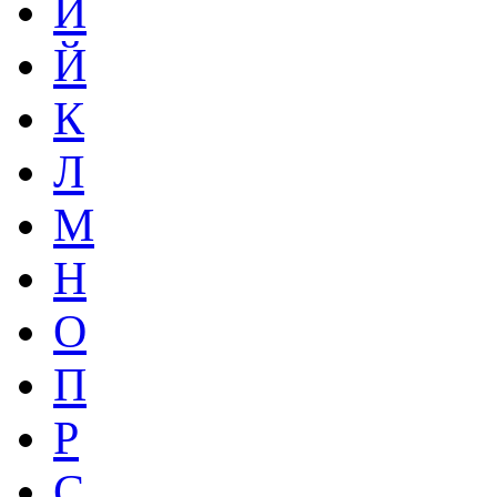
И
Й
К
Л
М
Н
О
П
Р
С