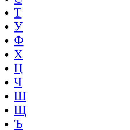
Т
У
Ф
Х
Ц
Ч
Ш
Щ
Ъ