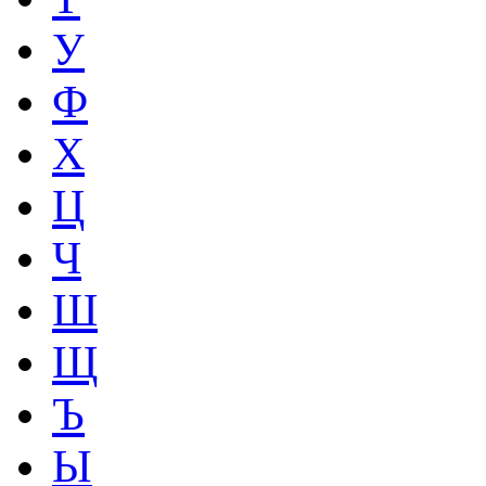
У
Ф
Х
Ц
Ч
Ш
Щ
Ъ
Ы