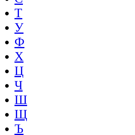
Т
У
Ф
Х
Ц
Ч
Ш
Щ
Ъ