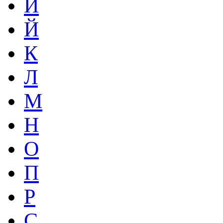
И
Й
К
Л
М
Н
О
П
Р
С