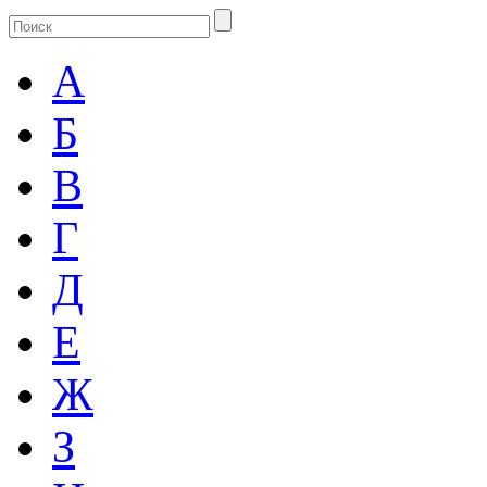
А
Б
В
Г
Д
Е
Ж
З