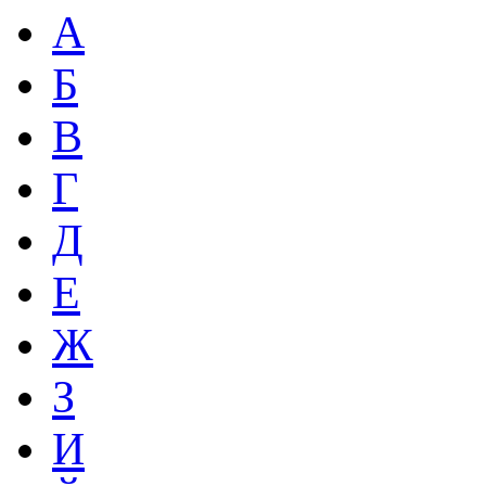
А
Б
В
Г
Д
Е
Ж
З
И