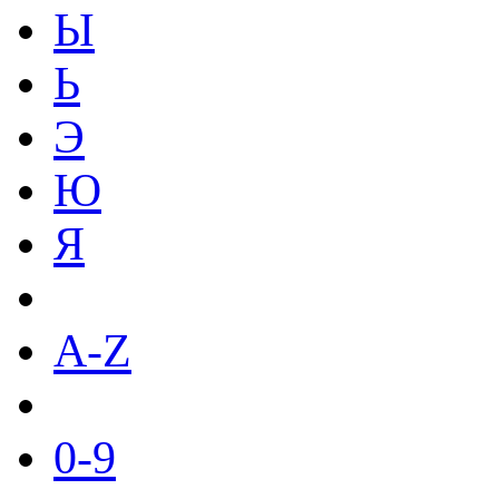
Ы
Ь
Э
Ю
Я
A-Z
0-9