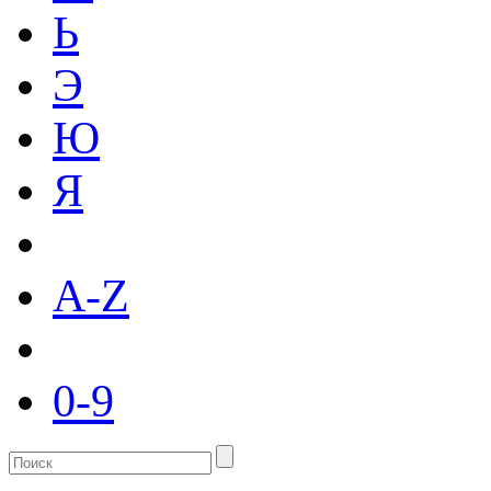
Ь
Э
Ю
Я
A-Z
0-9