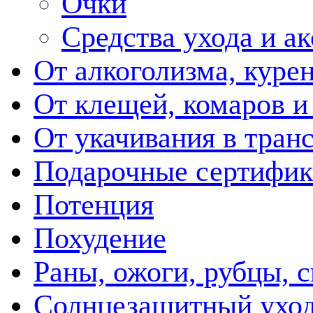
Очки
Средства ухода и а
От алкоголизма, куре
От клещей, комаров и
От укачивания в тран
Подарочные сертифик
Потенция
Похудение
Раны, ожоги, рубцы, 
Солнцезащитный ухо