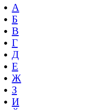
А
Б
В
Г
Д
Е
Ж
З
И