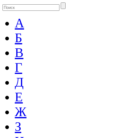
А
Б
В
Г
Д
Е
Ж
З