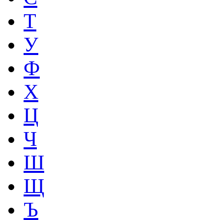
Т
У
Ф
Х
Ц
Ч
Ш
Щ
Ъ