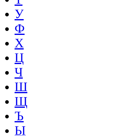
У
Ф
Х
Ц
Ч
Ш
Щ
Ъ
Ы