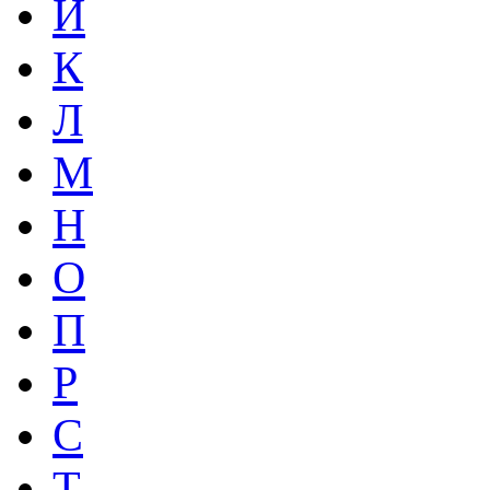
Й
К
Л
М
Н
О
П
Р
С
Т