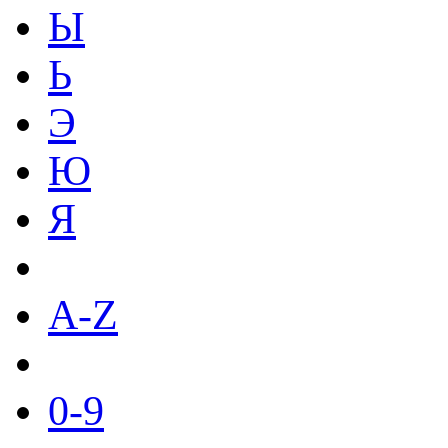
Ы
Ь
Э
Ю
Я
A-Z
0-9