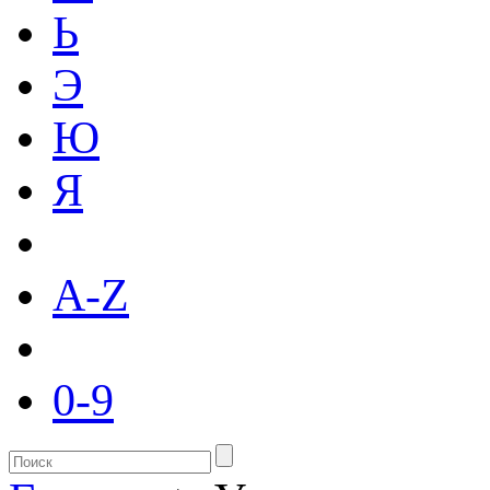
Ь
Э
Ю
Я
A-Z
0-9