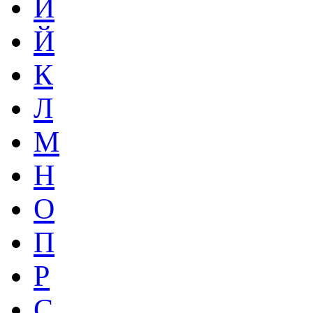
И
Й
К
Л
М
Н
О
П
Р
С