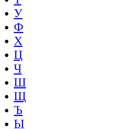
У
Ф
Х
Ц
Ч
Ш
Щ
Ъ
Ы