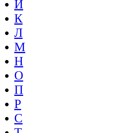
Й
К
Л
М
Н
О
П
Р
С
Т