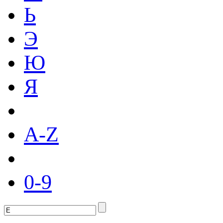
Ь
Э
Ю
Я
A-Z
0-9