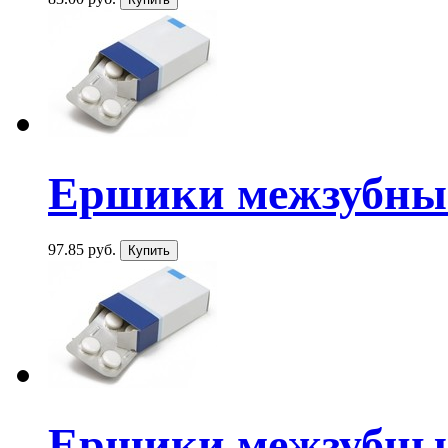
Ершики межзубные
97.85 руб.
Ершики межзубные