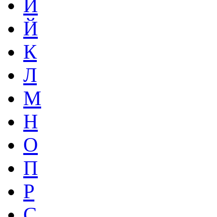
И
Й
К
Л
М
Н
О
П
Р
С