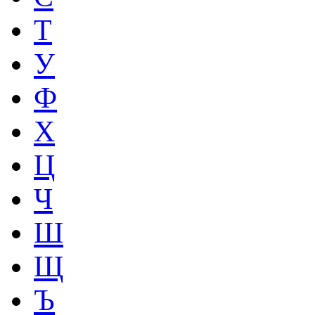
Т
У
Ф
Х
Ц
Ч
Ш
Щ
Ъ