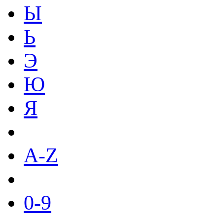
Ы
Ь
Э
Ю
Я
A-Z
0-9