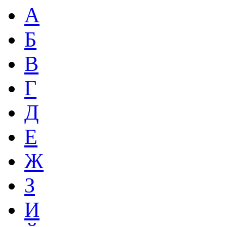
А
Б
В
Г
Д
Е
Ж
З
И