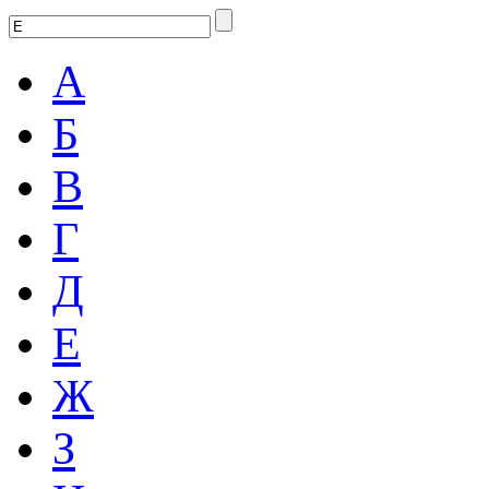
А
Б
В
Г
Д
Е
Ж
З