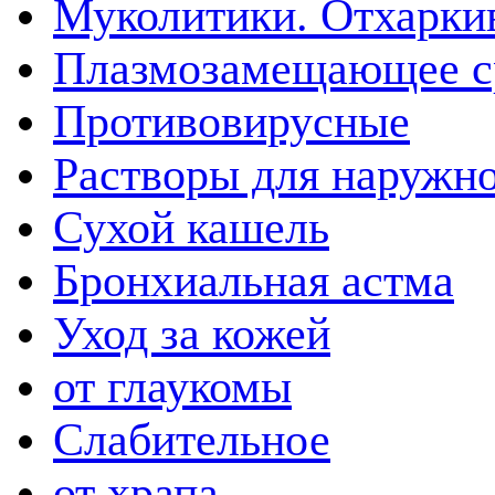
Муколитики. Отхарк
Плазмозамещающее ср
Противовирусные
Растворы для наружн
Сухой кашель
Бронхиальная астма
Уход за кожей
от глаукомы
Слабительное
от храпа