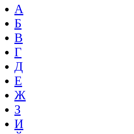
А
Б
В
Г
Д
Е
Ж
З
И