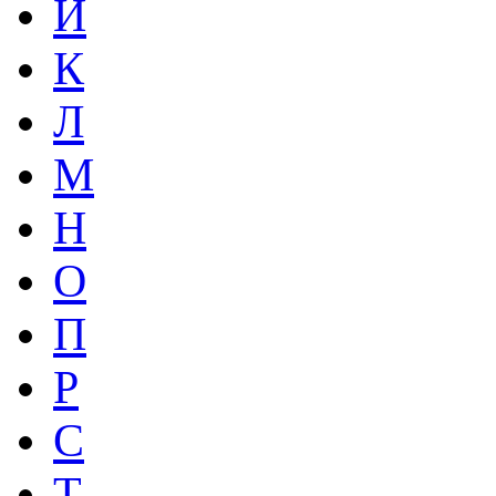
Й
К
Л
М
Н
О
П
Р
С
Т