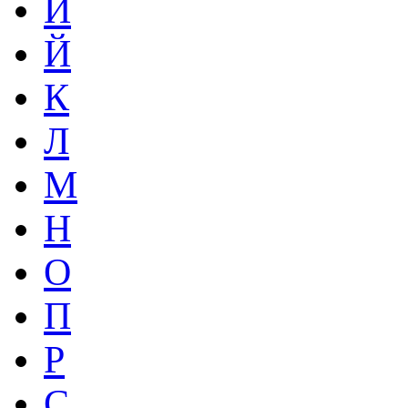
И
Й
К
Л
М
Н
О
П
Р
С