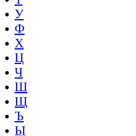
У
Ф
Х
Ц
Ч
Ш
Щ
Ъ
Ы