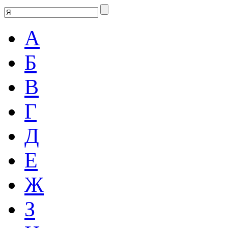
А
Б
В
Г
Д
Е
Ж
З