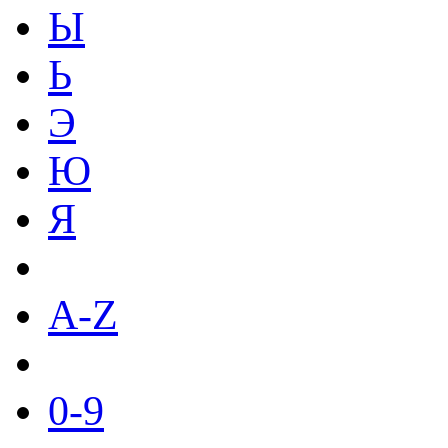
Ы
Ь
Э
Ю
Я
A-Z
0-9