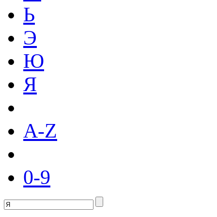
Ь
Э
Ю
Я
A-Z
0-9