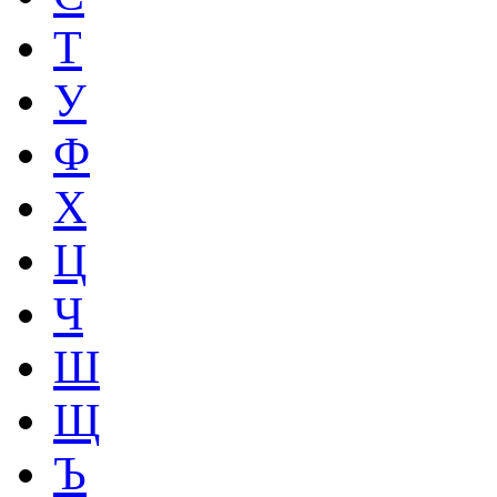
Т
У
Ф
Х
Ц
Ч
Ш
Щ
Ъ