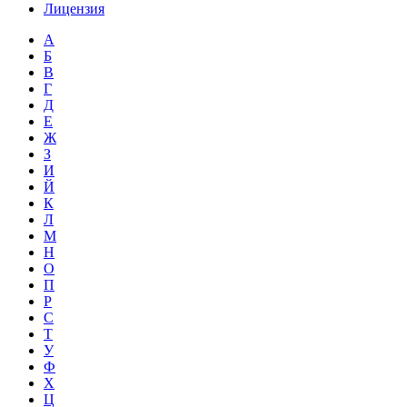
Лицензия
А
Б
В
Г
Д
Е
Ж
З
И
Й
К
Л
М
Н
О
П
Р
С
Т
У
Ф
Х
Ц