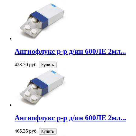
Ангиофлукс р-р д/ин 600ЛЕ 2мл...
428.70 руб.
Ангиофлукс р-р д/ин 600ЛЕ 2мл...
465.35 руб.