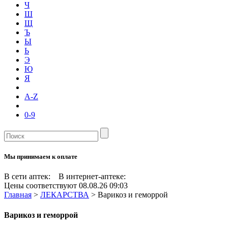
Ч
Ш
Щ
Ъ
Ы
Ь
Э
Ю
Я
A-Z
0-9
Мы принимаем к оплате
В сети аптек:
В интернет-аптеке:
Цены соответствуют 08.08.26 09:03
Главная
>
ЛЕКАРСТВА
>
Варикоз и геморрой
Варикоз и геморрой