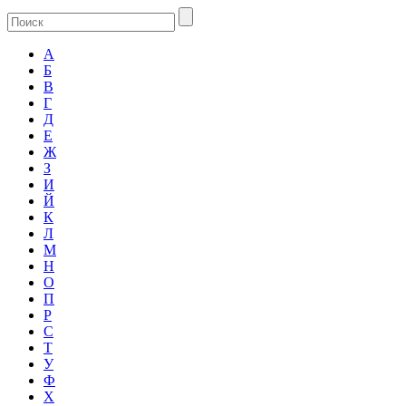
А
Б
В
Г
Д
Е
Ж
З
И
Й
К
Л
М
Н
О
П
Р
С
Т
У
Ф
Х