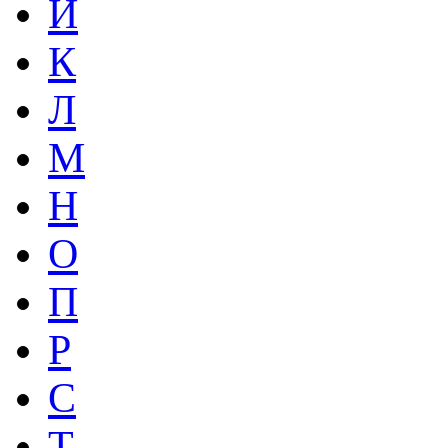
Й
К
Л
М
Н
О
П
Р
С
Т