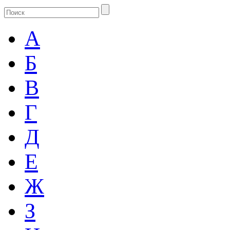
А
Б
В
Г
Д
Е
Ж
З