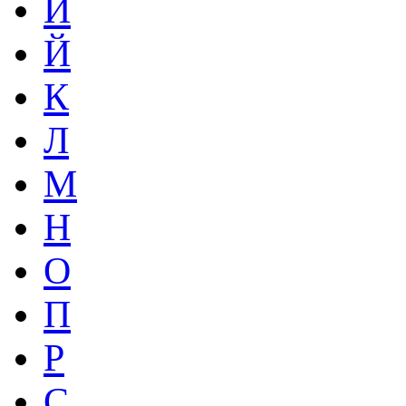
И
Й
К
Л
М
Н
О
П
Р
С