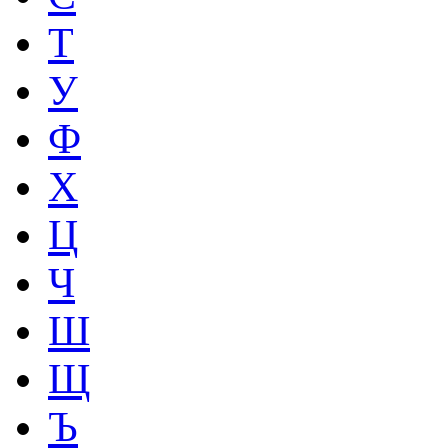
Т
У
Ф
Х
Ц
Ч
Ш
Щ
Ъ