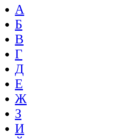
А
Б
В
Г
Д
Е
Ж
З
И