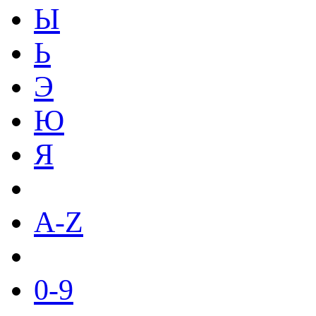
Ы
Ь
Э
Ю
Я
A-Z
0-9