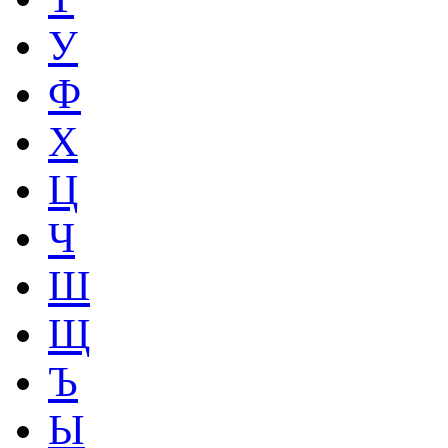
У
Ф
Х
Ц
Ч
Ш
Щ
Ъ
Ы