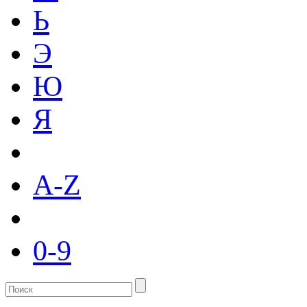
Ь
Э
Ю
Я
A-Z
0-9