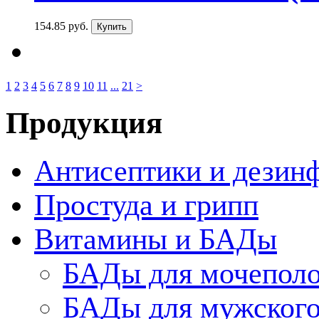
154.85 руб.
1
2
3
4
5
6
7
8
9
10
11
...
21
>
Продукция
Антисептики и дезин
Простуда и грипп
Витамины и БАДы
БАДы для мочеполо
БАДы для мужского