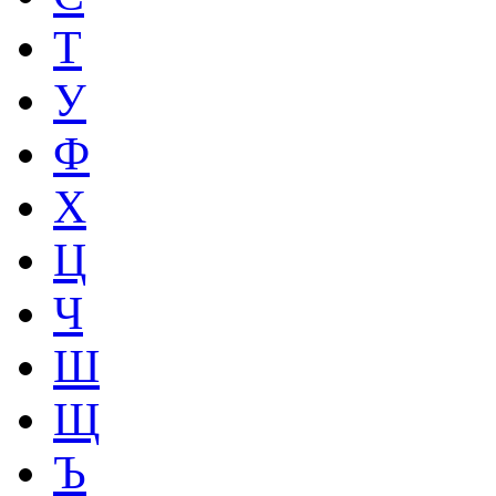
Т
У
Ф
Х
Ц
Ч
Ш
Щ
Ъ