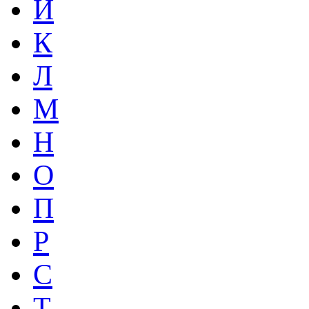
Й
К
Л
М
Н
О
П
Р
С
Т