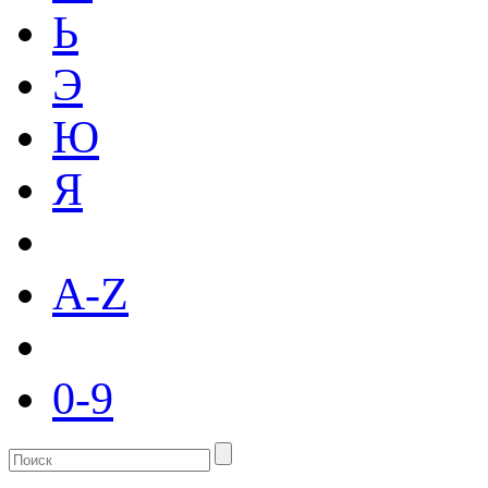
Ь
Э
Ю
Я
A-Z
0-9