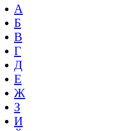
А
Б
В
Г
Д
Е
Ж
З
И