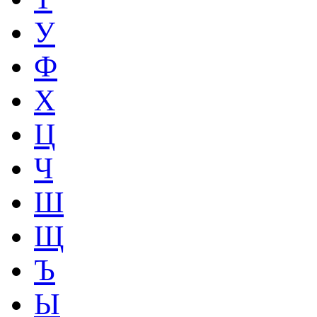
У
Ф
Х
Ц
Ч
Ш
Щ
Ъ
Ы