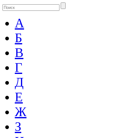
А
Б
В
Г
Д
Е
Ж
З