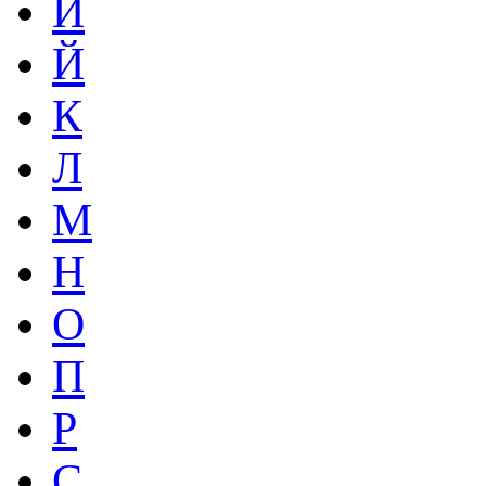
И
Й
К
Л
М
Н
О
П
Р
С