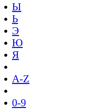
Ы
Ь
Э
Ю
Я
A-Z
0-9