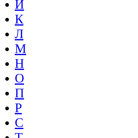
Й
К
Л
М
Н
О
П
Р
С
Т