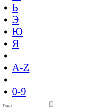
Ь
Э
Ю
Я
A-Z
0-9