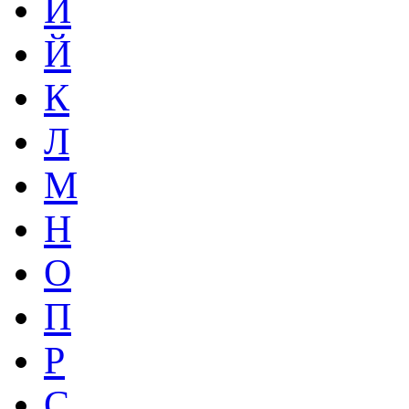
И
Й
К
Л
М
Н
О
П
Р
С