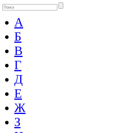
А
Б
В
Г
Д
Е
Ж
З