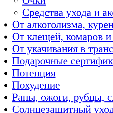
Очки
Средства ухода и а
От алкоголизма, куре
От клещей, комаров и
От укачивания в тран
Подарочные сертифик
Потенция
Похудение
Раны, ожоги, рубцы, 
Солнцезащитный ухо