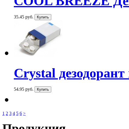
COOL BREEZE Дезо
35.45 руб.
Crystal дезодорант
54.95 руб.
1
2
3
4
5
6
>
Продукция