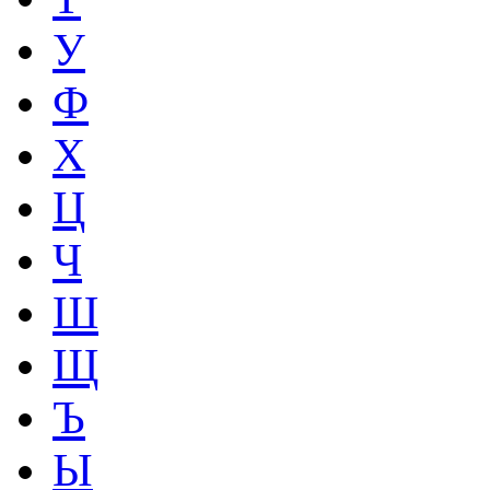
У
Ф
Х
Ц
Ч
Ш
Щ
Ъ
Ы