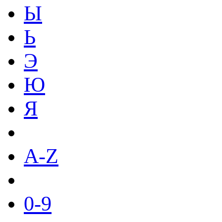
Ы
Ь
Э
Ю
Я
A-Z
0-9