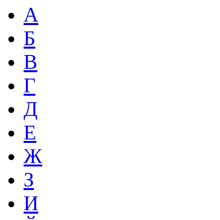
А
Б
В
Г
Д
Е
Ж
З
И