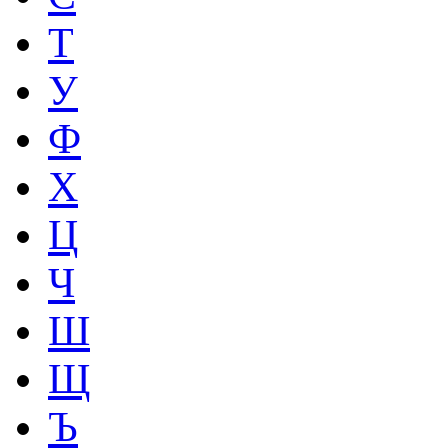
Т
У
Ф
Х
Ц
Ч
Ш
Щ
Ъ