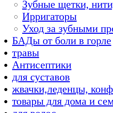
Зубные щетки, нити
Ирригаторы
Уход за зубными пр
БАДы от боли в горле
травы
Антисептики
для суставов
жвачки,леденцы, кон
товары для дома и се