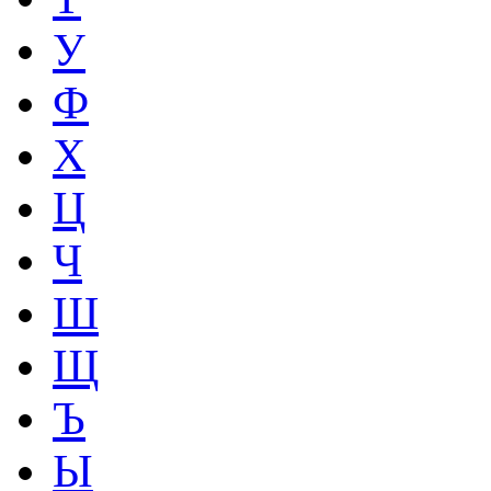
У
Ф
Х
Ц
Ч
Ш
Щ
Ъ
Ы