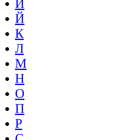
И
Й
К
Л
М
Н
О
П
Р
С