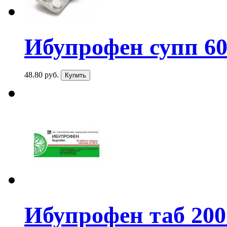
Ибупрофен супп 6
48.80 руб.
Ибупрофен таб 20