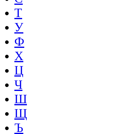
Т
У
Ф
Х
Ц
Ч
Ш
Щ
Ъ