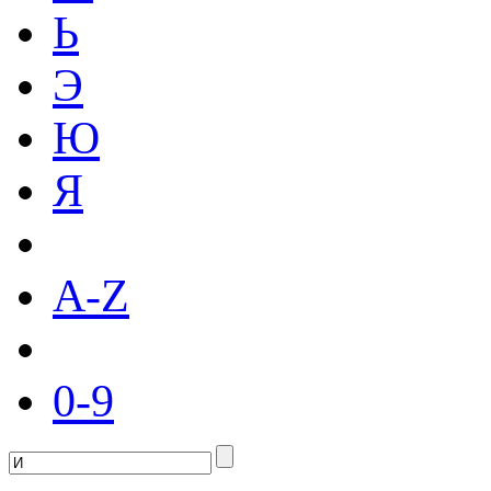
Ь
Э
Ю
Я
A-Z
0-9