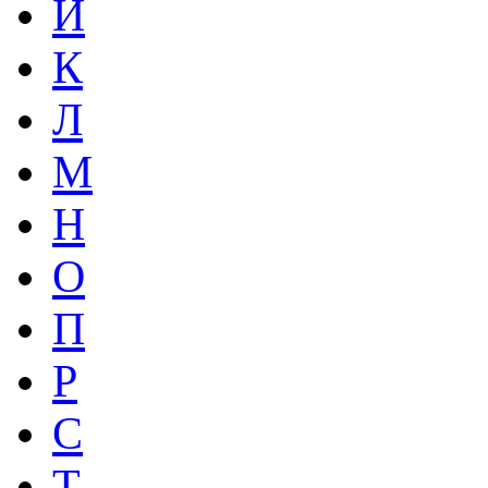
Й
К
Л
М
Н
О
П
Р
С
Т