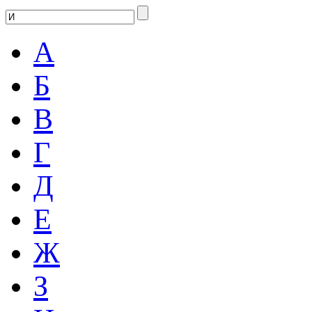
А
Б
В
Г
Д
Е
Ж
З