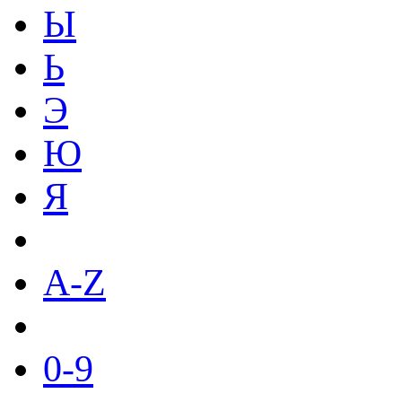
Ы
Ь
Э
Ю
Я
A-Z
0-9