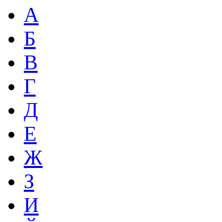
А
Б
В
Г
Д
Е
Ж
З
И