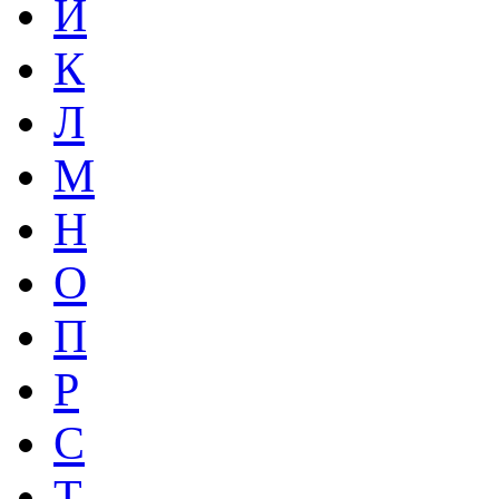
Й
К
Л
М
Н
О
П
Р
С
Т