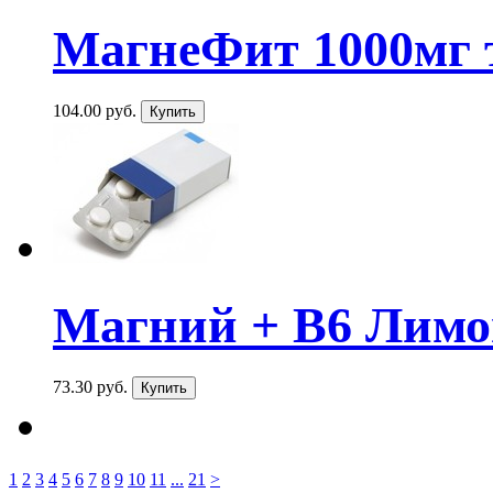
МагнеФит 1000мг т
104.00 руб.
Магний + В6 Лимон
73.30 руб.
1
2
3
4
5
6
7
8
9
10
11
...
21
>