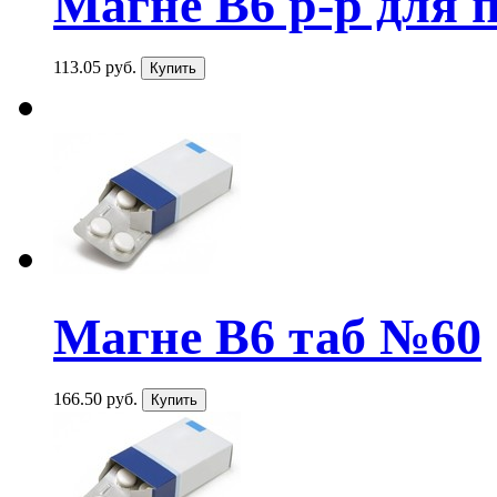
Магне В6 р-р для п
113.05 руб.
Магне В6 таб №60
166.50 руб.