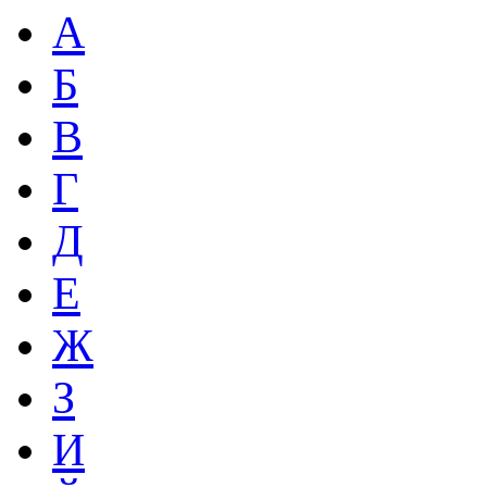
А
Б
В
Г
Д
Е
Ж
З
И