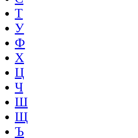
Т
У
Ф
Х
Ц
Ч
Ш
Щ
Ъ