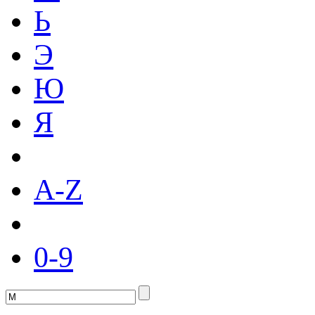
Ь
Э
Ю
Я
A-Z
0-9