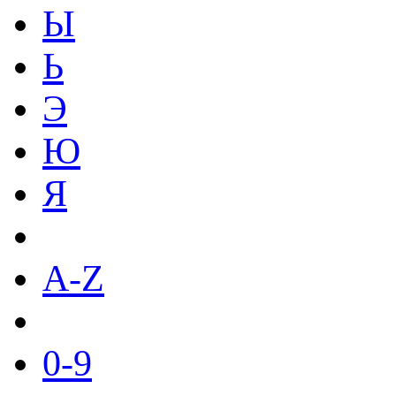
Ы
Ь
Э
Ю
Я
A-Z
0-9