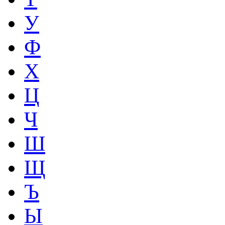
У
Ф
Х
Ц
Ч
Ш
Щ
Ъ
Ы