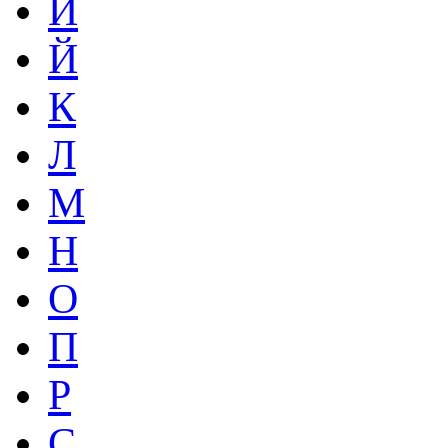
И
Й
К
Л
М
Н
О
П
Р
С