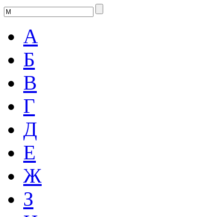
А
Б
В
Г
Д
Е
Ж
З