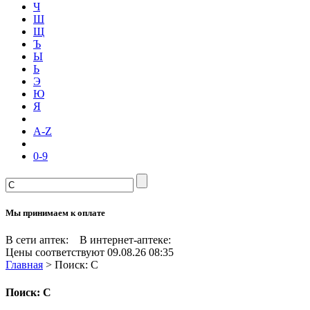
Ч
Ш
Щ
Ъ
Ы
Ь
Э
Ю
Я
A-Z
0-9
Мы принимаем к оплате
В сети аптек:
В интернет-аптеке:
Цены соответствуют 09.08.26 08:35
Главная
>
Поиск: С
Поиск: С