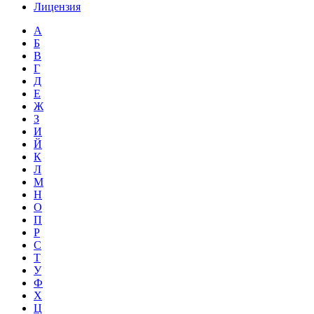
Лицензия
А
Б
В
Г
Д
Е
Ж
З
И
Й
К
Л
М
Н
О
П
Р
С
Т
У
Ф
Х
Ц